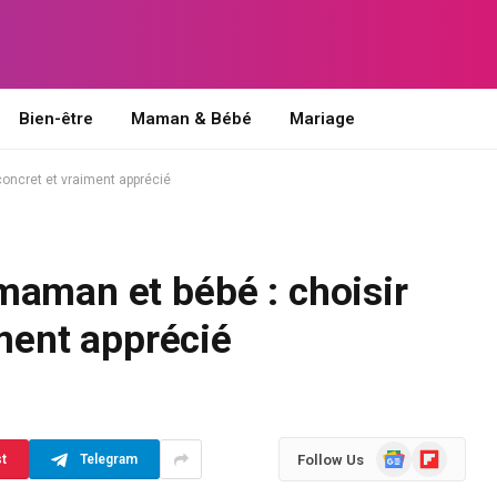
Bien-être
Maman & Bébé
Mariage
concret et vraiment apprécié
maman et bébé : choisir
iment apprécié
Google
Flipboard
Follow Us
st
Telegram
News