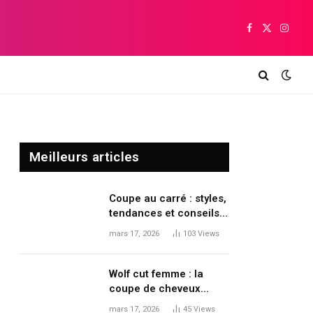
Facebook
X
Insta
(Twitter)
Meilleurs articles
Coupe au carré : styles,
tendances et conseils
pour moderniser sa
mars 17, 2026
103
Views
coiffure
Wolf cut femme : la
coupe de cheveux
tendance qui dynamise
mars 17, 2026
45
Views