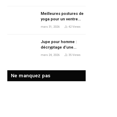
le volume et le
mouvement
Meilleures postures de
yoga pour un ventre
plat : tonifier, dégonfler
mars 31, 2026
42
Views
et renforcer en douceur
Jupe pour homme :
décryptage d’une
tendance mode qui
mars 24, 2026
35
Views
redéfinit les codes
masculins
Ne manquez pas