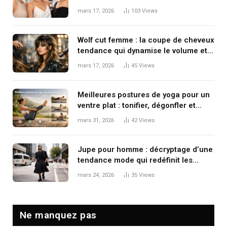
mars 17, 2026
103
Views
Wolf cut femme : la coupe de cheveux
tendance qui dynamise le volume et
le mouvement
mars 17, 2026
45
Views
Meilleures postures de yoga pour un
ventre plat : tonifier, dégonfler et
renforcer en douceur
mars 31, 2026
42
Views
Jupe pour homme : décryptage d’une
tendance mode qui redéfinit les
codes masculins
mars 24, 2026
35
Views
Ne manquez pas