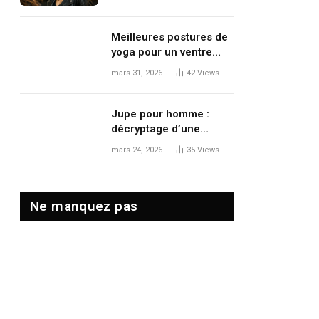
le volume et le
mouvement
Meilleures postures de
yoga pour un ventre
plat : tonifier, dégonfler
mars 31, 2026
42
Views
et renforcer en douceur
Jupe pour homme :
décryptage d’une
tendance mode qui
mars 24, 2026
35
Views
redéfinit les codes
masculins
Ne manquez pas