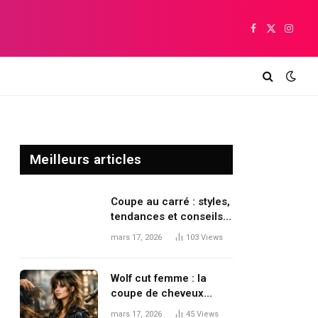
Facebook
X
Insta
(Twitter)
Meilleurs articles
Coupe au carré : styles,
tendances et conseils
pour moderniser sa
mars 17, 2026
103
Views
coiffure
Wolf cut femme : la
coupe de cheveux
tendance qui dynamise
mars 17, 2026
45
Views