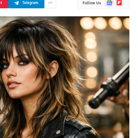
Google
Flipboard
Follow Us
st
Telegram
News