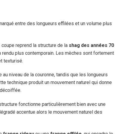
marqué entre des longueurs effilées et un volume plus
e coupe reprend la structure de la
shag des années 70
un rendu plus contemporain. Les mèches sont fortement
t texturisé.
 au niveau de la couronne, tandis que les longueurs
tte technique produit un mouvement naturel qui donne
 décoiffée.
structure fonctionne particulièrement bien avec une
dégradé accentue alors le mouvement naturel des
ne
frange rideau
ou une
frange effilée
, qui encadre le