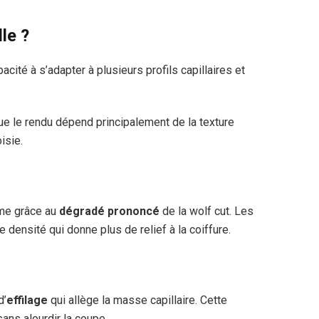
lle ?
cité à s’adapter à plusieurs profils capillaires et
que le rendu dépend principalement de la texture
isie.
ume grâce au
dégradé prononcé
de la wolf cut. Les
densité qui donne plus de relief à la coiffure.
d’
effilage
qui allège la masse capillaire. Cette
ans alourdir la coupe.