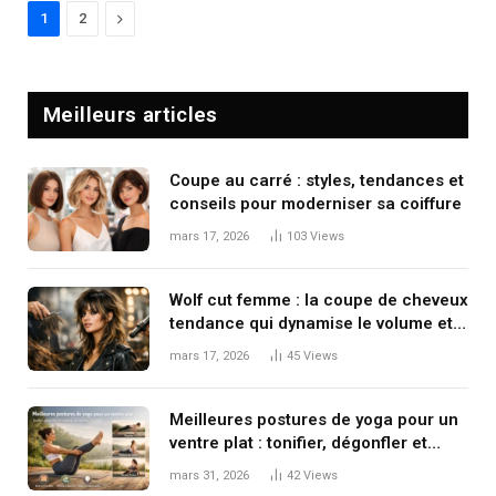
Suivante
1
2
Meilleurs articles
Coupe au carré : styles, tendances et
conseils pour moderniser sa coiffure
mars 17, 2026
103
Views
Wolf cut femme : la coupe de cheveux
tendance qui dynamise le volume et
le mouvement
mars 17, 2026
45
Views
Meilleures postures de yoga pour un
ventre plat : tonifier, dégonfler et
renforcer en douceur
mars 31, 2026
42
Views