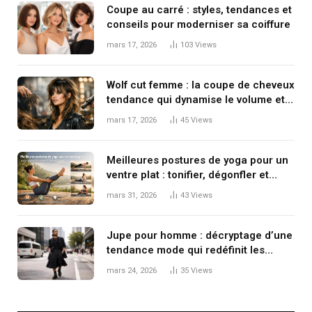
Coupe au carré : styles, tendances et
conseils pour moderniser sa coiffure
mars 17, 2026
103
Views
Wolf cut femme : la coupe de cheveux
tendance qui dynamise le volume et
le mouvement
mars 17, 2026
45
Views
Meilleures postures de yoga pour un
ventre plat : tonifier, dégonfler et
renforcer en douceur
mars 31, 2026
43
Views
Jupe pour homme : décryptage d’une
tendance mode qui redéfinit les
codes masculins
mars 24, 2026
35
Views