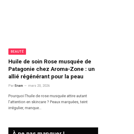
BEAUTÉ
BEAUTÉ
Huile de soin Rose musquée de
Les meil
Patagonie chez Aroma-Zone : un
cheveux 
allié régénérant pour la peau
selon vot
Par
Enam
mars 20, 2026
Par
Enam
mai
Pourquoi l’huile de rose musquée attire autant
Cheveux rêches
l’attention en skincare ? Peaux marquées, teint
cassantes : l
irrégulier, manque…
directement l’
À ne pas manquer !