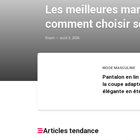
Les meilleures mar
comment choisir se
Enam
août 3, 2026
MODE MASCULINE
Pantalon en li
la coupe adap
élégante en ét
Articles tendance