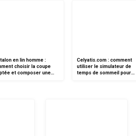
talon en lin homme :
Celyatis.com : comment
ment choisir la coupe
utiliser le simulateur de
ptée et composer une
temps de sommeil pour
ue élégante en été ?
choisir des horaires adap
à votre rythme ?