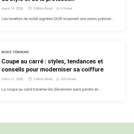
mars 19, 2026
5 Mins Read
4
Views
Les lunettes de soleil signées DIOR incarnent une vision précise…
MODE FÉMININE
Coupe au carré : styles, tendances et
conseils pour moderniser sa coiffure
mars 17, 2026
5 Mins Read
103
Views
La coupe au carré traverse les décennies sans perdre en…