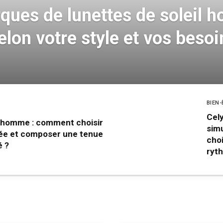
ques de lunettes de soleil 
lon votre style et vos besoi
BIEN-
Cely
n homme : comment choisir
sim
tée et composer une tenue
choi
é ?
ryt