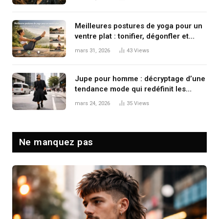
Meilleures postures de yoga pour un
ventre plat : tonifier, dégonfler et
renforcer en douceur
mars 31, 2026
43
Views
Jupe pour homme : décryptage d’une
tendance mode qui redéfinit les
codes masculins
mars 24, 2026
35
Views
Ne manquez pas