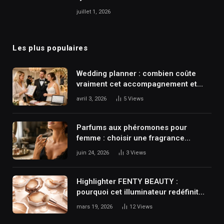
juillet 1, 2026
Les plus populaires
Wedding planner : combien coûte
vraiment cet accompagnement et
pourquoi il transforme votre
avril 3, 2026
5
Views
mariage ?
Parfums aux phéromones pour
femme : choisir une fragrance
séduisante sans se tromper
juin 24, 2026
3
Views
Highlighter FENTY BEAUTY :
pourquoi cet illuminateur redéfinit
l’éclat du teint ?
mars 19, 2026
12
Views