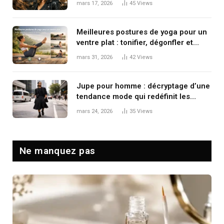
mars 17, 2026
45
Views
Meilleures postures de yoga pour un
ventre plat : tonifier, dégonfler et
renforcer en douceur
mars 31, 2026
42
Views
Jupe pour homme : décryptage d’une
tendance mode qui redéfinit les
codes masculins
mars 24, 2026
35
Views
Ne manquez pas