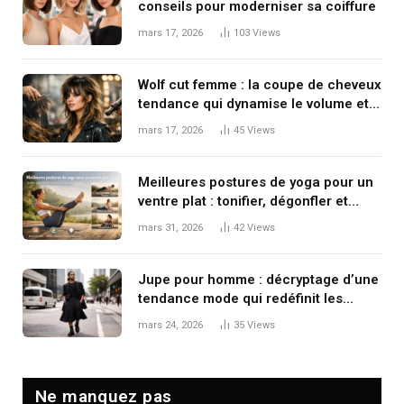
conseils pour moderniser sa coiffure
mars 17, 2026
103
Views
Wolf cut femme : la coupe de cheveux
tendance qui dynamise le volume et
le mouvement
mars 17, 2026
45
Views
Meilleures postures de yoga pour un
ventre plat : tonifier, dégonfler et
renforcer en douceur
mars 31, 2026
42
Views
Jupe pour homme : décryptage d’une
tendance mode qui redéfinit les
codes masculins
mars 24, 2026
35
Views
Ne manquez pas