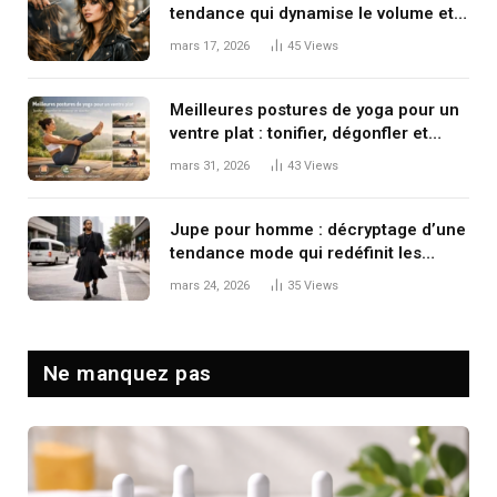
tendance qui dynamise le volume et
le mouvement
mars 17, 2026
45
Views
Meilleures postures de yoga pour un
ventre plat : tonifier, dégonfler et
renforcer en douceur
mars 31, 2026
43
Views
Jupe pour homme : décryptage d’une
tendance mode qui redéfinit les
codes masculins
mars 24, 2026
35
Views
Ne manquez pas