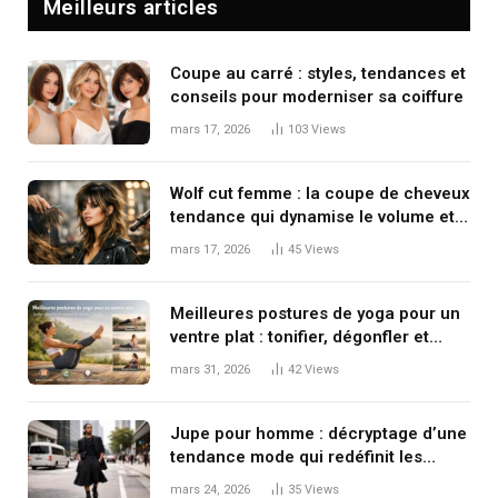
Meilleurs articles
Coupe au carré : styles, tendances et
conseils pour moderniser sa coiffure
mars 17, 2026
103
Views
Wolf cut femme : la coupe de cheveux
tendance qui dynamise le volume et
le mouvement
mars 17, 2026
45
Views
Meilleures postures de yoga pour un
ventre plat : tonifier, dégonfler et
renforcer en douceur
mars 31, 2026
42
Views
Jupe pour homme : décryptage d’une
tendance mode qui redéfinit les
codes masculins
mars 24, 2026
35
Views