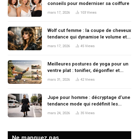
conseils pour moderniser sa coiffure
mars 17, 2026
103
Views
Wolf cut femme : la coupe de cheveux
tendance qui dynamise le volume et
le mouvement
mars 17, 2026
45
Views
Meilleures postures de yoga pour un
ventre plat : tonifier, dégonfler et
renforcer en douceur
mars 31, 2026
42
Views
Jupe pour homme : décryptage d’une
tendance mode qui redéfinit les
codes masculins
mars 24, 2026
35
Views
Ne manquez pas