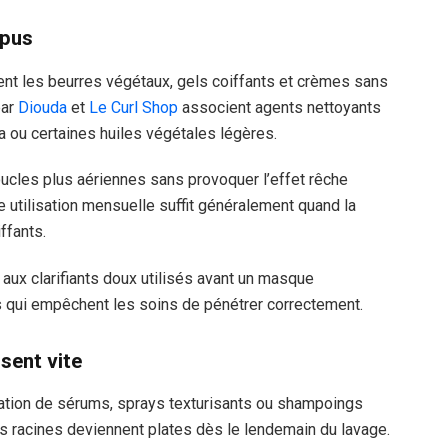
épus
nt les beurres végétaux, gels coiffants et crèmes sans
par
Diouda
et
Le Curl Shop
associent agents nettoyants
a ou certaines huiles végétales légères.
oucles plus aériennes sans provoquer l’effet rêche
e utilisation mensuelle suffit généralement quand la
ffants.
aux clarifiants doux utilisés avant un masque
us qui empêchent les soins de pénétrer correctement.
ssent vite
ation de sérums, sprays texturisants ou shampoings
s racines deviennent plates dès le lendemain du lavage.