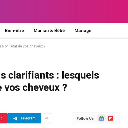
Bien-être
Maman & Bébé
Mariage
 selon l’état de vos cheveux ?
 clarifiants : lesquels
de vos cheveux ?
Google
Flipboard
Follow Us
st
Telegram
News