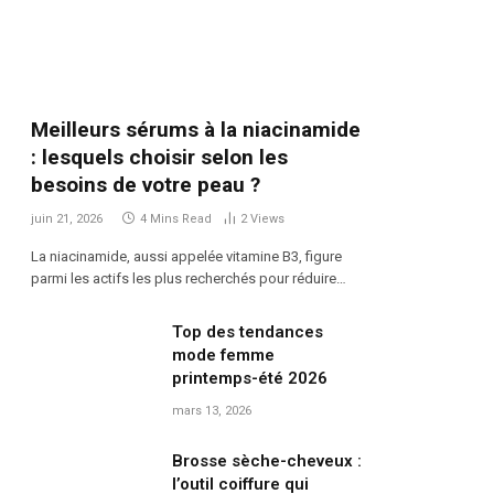
Meilleurs sérums à la niacinamide
: lesquels choisir selon les
besoins de votre peau ?
juin 21, 2026
4 Mins Read
2
Views
La niacinamide, aussi appelée vitamine B3, figure
parmi les actifs les plus recherchés pour réduire…
Top des tendances
mode femme
printemps-été 2026
mars 13, 2026
Brosse sèche-cheveux :
l’outil coiffure qui