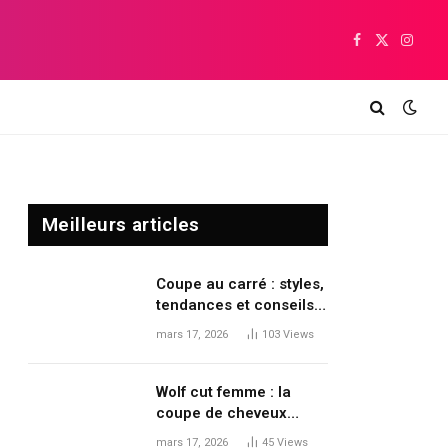
Facebook
X
Insta
(Twitter)
Meilleurs articles
Coupe au carré : styles,
tendances et conseils
pour moderniser sa
mars 17, 2026
103
Views
coiffure
Wolf cut femme : la
coupe de cheveux
tendance qui dynamise
mars 17, 2026
45
Views