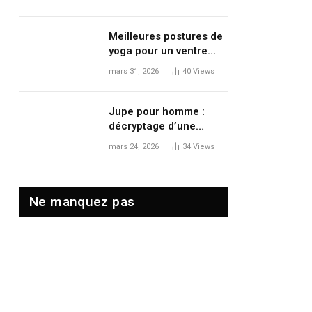
le volume et le
mouvement
Meilleures postures de
yoga pour un ventre
plat : tonifier, dégonfler
mars 31, 2026
40
Views
et renforcer en douceur
Jupe pour homme :
décryptage d’une
tendance mode qui
mars 24, 2026
34
Views
redéfinit les codes
masculins
Ne manquez pas