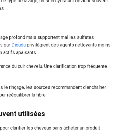
 ce type de lavage, un soin hydratant devient souvent
es.
yage profond mais supportent mal les sulfates
es par
Diouda
privilégient des agents nettoyants moins
 actifs apaisants.
rance du cuir chevelu. Une clarification trop fréquente
s le rinçage, les sources recommandent d’enchaîner
r rééquilibrer la fibre.
vent utilisées
pour clarifier les cheveux sans acheter un produit