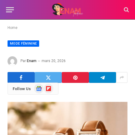
Home
MODE FÉMININE
Par
Enam
mars 20, 2026
Google
Flipboard
Follow Us
News