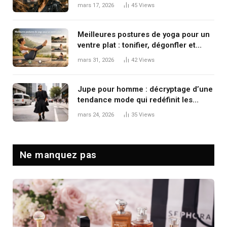
le mouvement
mars 17, 2026
45
Views
Meilleures postures de yoga pour un
ventre plat : tonifier, dégonfler et
renforcer en douceur
mars 31, 2026
42
Views
Jupe pour homme : décryptage d’une
tendance mode qui redéfinit les
codes masculins
mars 24, 2026
35
Views
Ne manquez pas