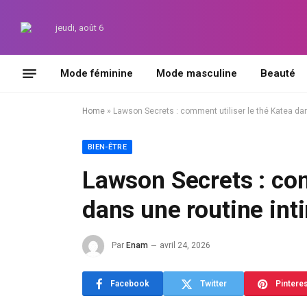
jeudi, août 6
Mode féminine
Mode masculine
Beauté
Home
»
Lawson Secrets : comment utiliser le thé Katea dan
BIEN-ÊTRE
Lawson Secrets : com
dans une routine int
Par
Enam
avril 24, 2026
Facebook
Twitter
Pintere