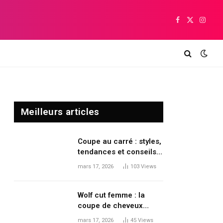
Facebook
X
Insta
(Twitter)
Meilleurs articles
Coupe au carré : styles,
tendances et conseils
pour moderniser sa
mars 17, 2026
103
Views
coiffure
Wolf cut femme : la
coupe de cheveux
tendance qui dynamise
mars 17, 2026
45
Views