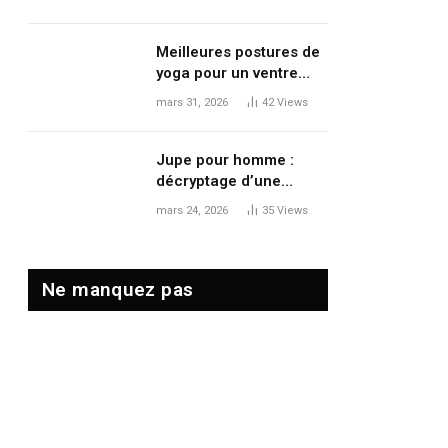
le volume et le
mouvement
Meilleures postures de
yoga pour un ventre
plat : tonifier, dégonfler
mars 31, 2026
42
Views
et renforcer en douceur
Jupe pour homme :
décryptage d’une
tendance mode qui
mars 24, 2026
35
Views
redéfinit les codes
masculins
Ne manquez pas