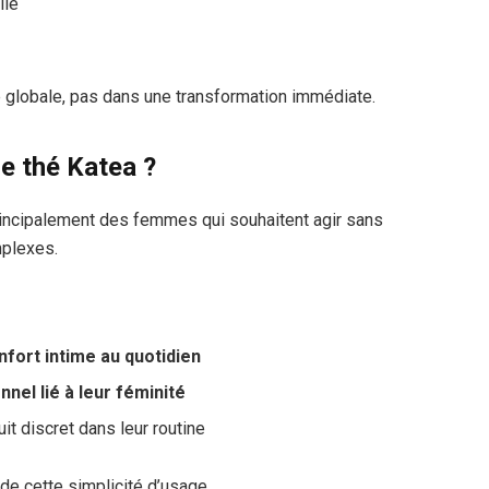
lle
e
 globale, pas dans une transformation immédiate.
le thé Katea ?
e principalement des femmes qui souhaitent agir sans
mplexes.
nfort intime au quotidien
nnel lié à leur féminité
uit discret dans leur routine
de cette simplicité d’usage.