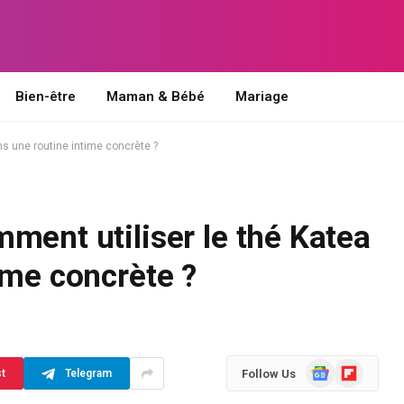
Bien-être
Maman & Bébé
Mariage
s une routine intime concrète ?
ment utiliser le thé Katea
ime concrète ?
Google
Flipboard
Follow Us
st
Telegram
News