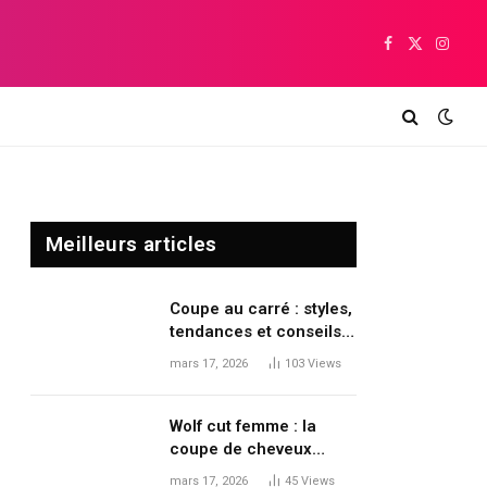
Facebook
X
Insta
(Twitter)
Meilleurs articles
Coupe au carré : styles,
tendances et conseils
pour moderniser sa
mars 17, 2026
103
Views
coiffure
Wolf cut femme : la
coupe de cheveux
tendance qui dynamise
mars 17, 2026
45
Views