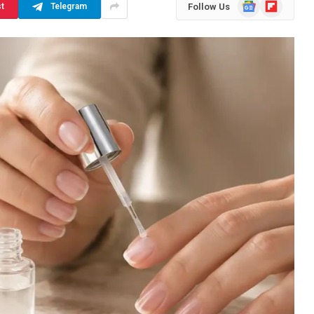
Google
Flipboard
Follow Us
st
Telegram
News