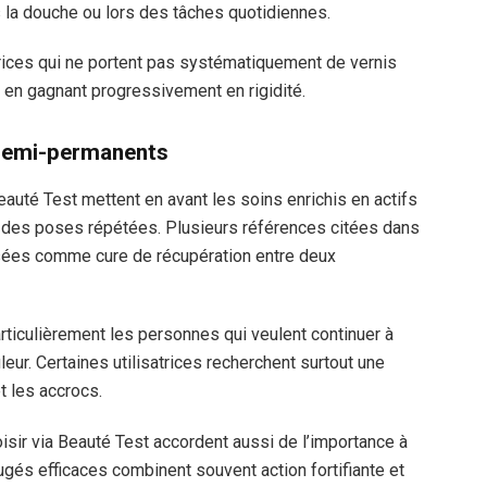
la douche ou lors des tâches quotidiennes.
atrices qui ne portent pas systématiquement de vernis
t en gagnant progressivement en rigidité.
 semi-permanents
auté Test mettent en avant les soins enrichis en actifs
ès des poses répétées. Plusieurs références citées dans
sées comme cure de récupération entre deux
ticulièrement les personnes qui veulent continuer à
eur. Certaines utilisatrices recherchent surtout une
t les accrocs.
ir via Beauté Test accordent aussi de l’importance à
jugés efficaces combinent souvent action fortifiante et