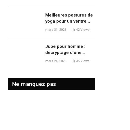
le volume et le
mouvement
Meilleures postures de
yoga pour un ventre
plat : tonifier, dégonfler
mars 31, 2026
42
Views
et renforcer en douceur
Jupe pour homme :
décryptage d’une
tendance mode qui
mars 24, 2026
35
Views
redéfinit les codes
masculins
Ne manquez pas