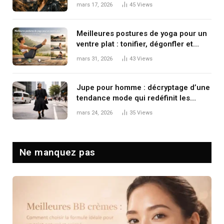
le mouvement
mars 17, 2026
45
Views
Meilleures postures de yoga pour un
ventre plat : tonifier, dégonfler et
renforcer en douceur
mars 31, 2026
43
Views
Jupe pour homme : décryptage d’une
tendance mode qui redéfinit les
codes masculins
mars 24, 2026
35
Views
Ne manquez pas