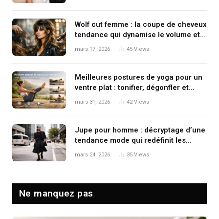
Wolf cut femme : la coupe de cheveux
tendance qui dynamise le volume et
le mouvement
mars 17, 2026
45
Views
Meilleures postures de yoga pour un
ventre plat : tonifier, dégonfler et
renforcer en douceur
mars 31, 2026
42
Views
Jupe pour homme : décryptage d’une
tendance mode qui redéfinit les
codes masculins
mars 24, 2026
35
Views
Ne manquez pas