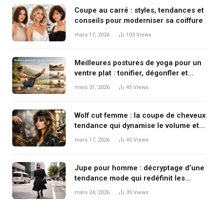
Coupe au carré : styles, tendances et
conseils pour moderniser sa coiffure
mars 17, 2026
103
Views
Meilleures postures de yoga pour un
ventre plat : tonifier, dégonfler et
renforcer en douceur
mars 31, 2026
45
Views
Wolf cut femme : la coupe de cheveux
tendance qui dynamise le volume et
le mouvement
mars 17, 2026
45
Views
Jupe pour homme : décryptage d’une
tendance mode qui redéfinit les
codes masculins
mars 24, 2026
35
Views