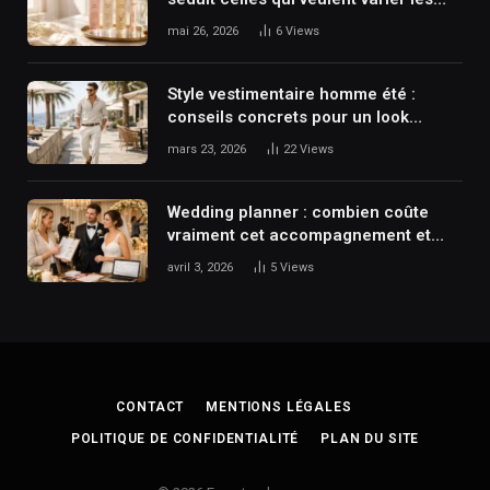
fragrances sans exploser leur budget
mai 26, 2026
6
Views
?
Style vestimentaire homme été :
conseils concrets pour un look
maîtrisé et moderne
mars 23, 2026
22
Views
Wedding planner : combien coûte
vraiment cet accompagnement et
pourquoi il transforme votre
avril 3, 2026
5
Views
mariage ?
CONTACT
MENTIONS LÉGALES
POLITIQUE DE CONFIDENTIALITÉ
PLAN DU SITE