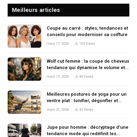
Meilleurs articles
Coupe au carré : styles, tendances et
conseils pour moderniser sa coiffure
mars 17, 2026
103
Views
Wolf cut femme : la coupe de cheveux
tendance qui dynamise le volume et
le mouvement
mars 17, 2026
45
Views
Meilleures postures de yoga pour un
ventre plat : tonifier, dégonfler et
renforcer en douceur
mars 31, 2026
42
Views
Jupe pour homme : décryptage d’une
tendance mode qui redéfinit les