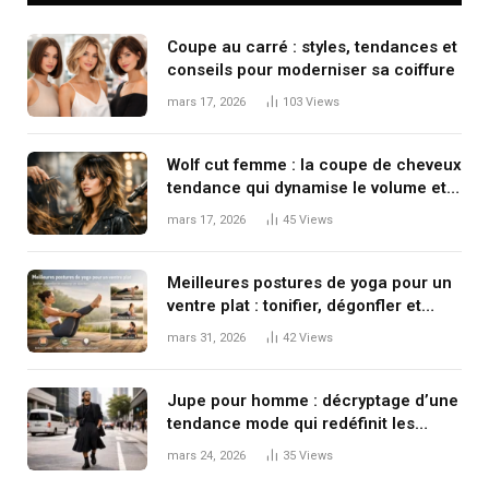
Coupe au carré : styles, tendances et
conseils pour moderniser sa coiffure
mars 17, 2026
103
Views
Wolf cut femme : la coupe de cheveux
tendance qui dynamise le volume et
le mouvement
mars 17, 2026
45
Views
Meilleures postures de yoga pour un
ventre plat : tonifier, dégonfler et
renforcer en douceur
mars 31, 2026
42
Views
Jupe pour homme : décryptage d’une
tendance mode qui redéfinit les
codes masculins
mars 24, 2026
35
Views